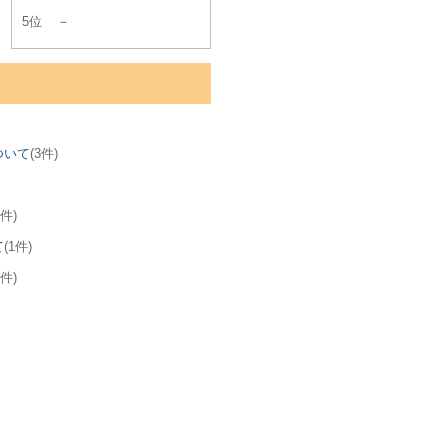
5位
－
ついて
(3件)
1件)
て
(1件)
1件)