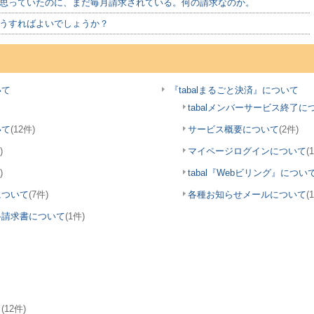
思っていたのに、まだ毎月請求されている。何の請求なのか。
うすればよいでしょうか？
いて
『tabalまるごと決済』について
tabalメンバーサービス終了に
いて
(12件)
サービス概要について
(2件)
)
マイページログインについて
(
)
tabal『Webビリング』につい
について
(7件)
各種お知らせメールについて
(
格請求書について
(1件)
と
(12件)