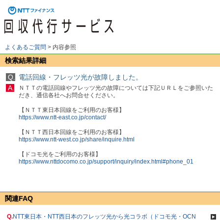
よくあるご質問
>
内容参照
検索結果詳細
Q.
電話回線・フレッツ光が故障しました。
A.
ＮＴＴの電話回線やフレッツ光の故障については下記ＵＲＬをご参照いた
だき、通信各社へお問合せください。
【ＮＴＴ東日本回線をご利用のお客様】
https://www.ntt-east.co.jp/contact/
【ＮＴＴ西日本回線をご利用のお客様】
https://www.ntt-west.co.jp/share/inquire.html
【ドコモ光をご利用のお客様】
https://www.nttdocomo.co.jp/support/inquiry/index.html#phone_01
関連FAQ
Q.
NTT東日本・NTT西日本のフレッツ光から光コラボ（ドコモ光・OCN