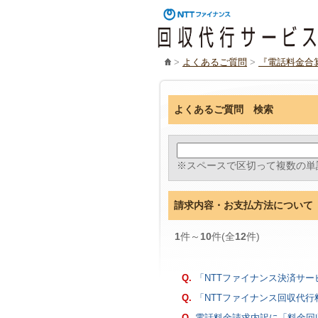
>
よくあるご質問
>
『電話料金合
よくあるご質問 検索
※スペースで区切って複数の単
請求内容・お支払方法について
1
件～
10
件(全
12
件)
Q.
「NTTファイナンス決済サー
Q.
「NTTファイナンス回収代行
Q.
電話料金請求内訳に「料金回