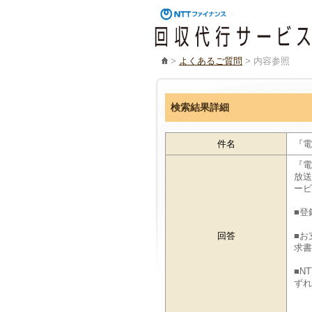
>
よくあるご質問
>
内容参照
検索結果詳細
件名
『電
『電
放送
ービ
■登
回答
■お
求書
■N
ずれ